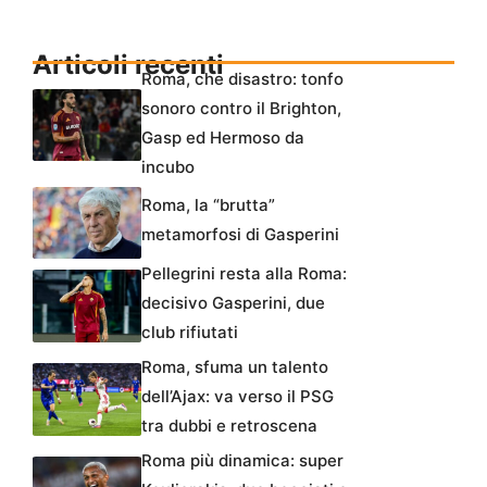
Articoli recenti
Roma, che disastro: tonfo
sonoro contro il Brighton,
Gasp ed Hermoso da
incubo
Roma, la “brutta”
metamorfosi di Gasperini
Pellegrini resta alla Roma:
decisivo Gasperini, due
club rifiutati
Roma, sfuma un talento
dell’Ajax: va verso il PSG
tra dubbi e retroscena
Roma più dinamica: super