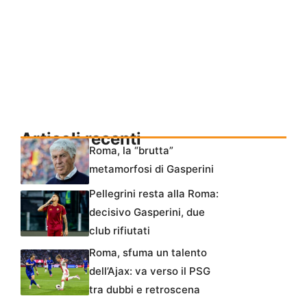
Articoli recenti
Roma, la “brutta”
metamorfosi di Gasperini
Pellegrini resta alla Roma:
decisivo Gasperini, due
club rifiutati
Roma, sfuma un talento
dell’Ajax: va verso il PSG
tra dubbi e retroscena