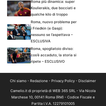
Roma più dinamica: super
Koulierakis, due bocciati e
qualche kilo di troppo
Roma, nuovo problema per
i Friedkin (e Gasp):
nessuno se l’aspettava –
ESCLUSIVA
Roma, spogliatoio diviso:
cos’è accaduto, la storia si
ripete – ESCLUSIVO
Chi siamo
-
Redazione
-
Privacy Policy
-
Disclaimer
Camelio.it di proprietà di WEB 365 SRL - Via Nicola
Marchese 10, 00141 Roma (RM) - Codice Fiscale e
Partita I.V.A. 12279101005