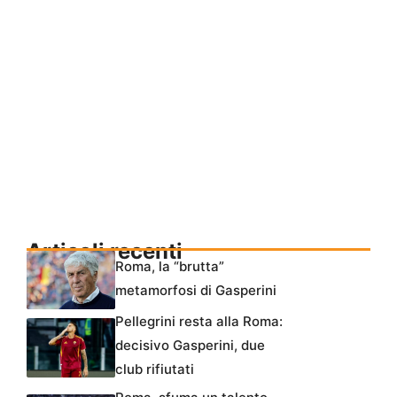
Articoli recenti
Roma, la “brutta”
metamorfosi di Gasperini
Pellegrini resta alla Roma:
decisivo Gasperini, due
club rifiutati