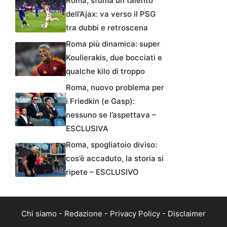
Roma, sfuma un talento
dell’Ajax: va verso il PSG
tra dubbi e retroscena
Roma più dinamica: super
Koulierakis, due bocciati e
qualche kilo di troppo
Roma, nuovo problema per
i Friedkin (e Gasp):
nessuno se l’aspettava –
ESCLUSIVA
Roma, spogliatoio diviso:
cos’è accaduto, la storia si
ripete – ESCLUSIVO
Chi siamo
-
Redazione
-
Privacy Policy
-
Disclaimer