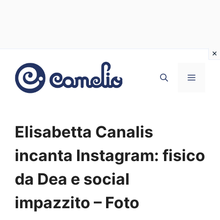
Vai
al
MENU
contenuto
Elisabetta Canalis
incanta Instagram: fisico
da Dea e social
impazzito – Foto